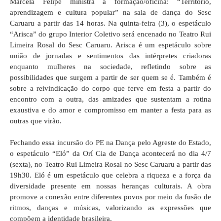
Marcela Felipe ministra a formação/oficina: “Território,
aprendizagem e cultura popular” na sala de dança do Sesc
Caruaru a partir das 14 horas. Na quinta-feira (3), o espetáculo
“Arisca” do grupo Interior Coletivo será encenado no Teatro Rui
Limeira Rosal do Sesc Caruaru. Arisca é um espetáculo sobre
união de jornadas e sentimentos das intérpretes criadoras
enquanto mulheres na sociedade, refletindo sobre as
possibilidades que surgem a partir de ser quem se é. Também é
sobre a reivindicação do corpo que ferve em festa a partir do
encontro com a outra, das amizades que sustentam a rotina
exaustiva e do amor e compromisso em manter a festa para as
outras que virão.
Fechando essa incursão do PE na Dança pelo Agreste do Estado,
o espetáculo “Eló” da Orí Cia de Dança acontecerá no dia 4/7
(sexta), no Teatro Rui Limeira Rosal no Sesc Caruaru a partir das
19h30. Eló é um espetáculo que celebra a riqueza e a força da
diversidade presente em nossas heranças culturais. A obra
promove a conexão entre diferentes povos por meio da fusão de
ritmos, danças e músicas, valorizando as expressões que
compõem a identidade brasileira.