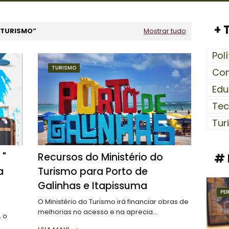
+ 
TURISMO
Mostrar tudo
Polí
TURISMO
Con
Ed
Tec
Tur
 "
Recursos do Ministério do
# 
a
Turismo para Porto de
Galinhas e Itapissuma
PE
O Ministério do Turismo irá financiar obras de
melhorias no acesso e na aprecia…
, o