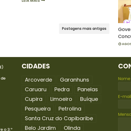
LEIA MAIS
Postagens mais antigas
Gove
Concu
AGOS
CIDADES
CO
E)
-
 de
Nome
Arcoverde
Garanhuns
Caruaru
Pedra
Panelas
E-mai
Cupira
Limoeiro
Buíque
Pesqueira
Petrolina
Mens
Santa Cruz do Capibaribe
Belo Jardim
Olinda
e o 3.º