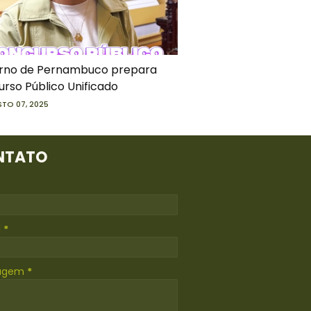
rno de Pernambuco prepara
rso Público Unificado
TO 07, 2025
NTATO
l
*
agem
*